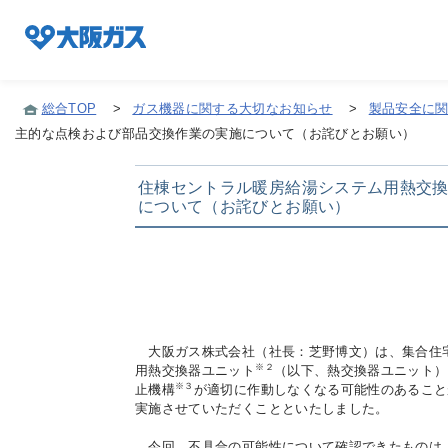
総合TOP
>
ガス機器に関する大切なお知らせ
>
製品安全に
主的な点検および部品交換作業の実施について（お詫びとお願い）
企業情報TOP
住棟セントラル暖房給湯システム用熱交
について（お詫びとお願い）
企業/グループについて
社会貢献
大阪ガス株式会社（社長：芝野博文）は、集合住
技術開発
※２
用熱交換器ユニット
（以下、熱交換器ユニット）
※３
止機構
が適切に作動しなくなる可能性のあること
実施させていただくことといたしました。
サステナビリティ
今回、不具合の可能性について確認できたものは、