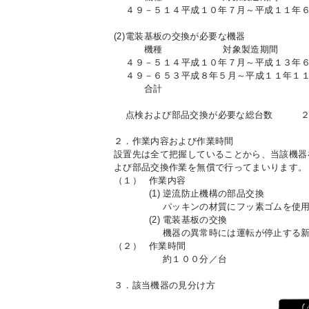
４９－５１４
平成１０年７月～平成１１年
(2)
電装基板の交換が必要な機器
機種
対象製造期間
４９－５１４
平成１０年７月～平成１３年
４９－６５３
平成８年５月～平成１１年１
合計
点検および部品交換が必要な総台数 ２
２．作業内容および作業時間
設置先は全て把握していることから、当該機器
よび部品交換作業を無償で行ってまいります。
（１）
作業内容
(1)
逆流防止機構の部品交換
パッキンの材質にフッ素ゴムを使
(2)
電装基板の交換
機器の異常時には運転が停止する
（２）
作業時間
約１００分／台
３．該当機器の見分け方