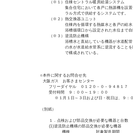
（※１）
住棟セントラル暖房給湯システム
集合住宅において各戸に熱源機を設置
ラル方式で供給するシステムです。
お問
（※２）
熱交換器ユニット
住棟内を循環する熱媒水と各戸の給水
浴槽循環口から設定された水位まで自
（※３）
逆流防止機構
浴槽水と直結している機器が水道配管
の水が水道給水管系に逆流することを
で構成されている。
○
本件に関するお問合せ先
大阪ガス お客さまセンター
フリーダイヤル ０１２０－０－９４８１７
受付時間 ９：００～１９：００
※
１月１日～３日および日・祝日は、９：
（別紙）
１．点検および部品交換が必要な機器と台数
(1)
逆流防止機構の部品交換が必要な機器
機種
対象製造期間