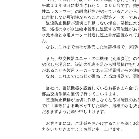
平成１１年６月に製造された１，００５台です。熱
性エラストマー）の耐摩耗性が劣っていることから
に作動しない可能性があることが製造メーカーであ
IR情報
逆流防止機構が適切に作動しない場合、浴槽に水
際、浴槽の水が水道給水管系に逆流する可能性があ
水元水栓と水道メーター付近に逆止弁が設置されて
採用情報
ん。
なお、これまで当社が販売した当該機器で、実際
また、熱交換器ユニットの二機種（別紙参照）の全
プレスリリース
劣化した場合に、設計の配慮不足から機器操作を行
があることも製造メーカーである三洋電機からの連
なお、これまでに当社が販売した当該機器で、実
当社は、当該機器を設置しているお客さまを全て把
部品交換作業を無償で行ってまいります。
逆流防止機構が適切に作動しなくなる可能性のある
でに工事等による断水が生じた場合、浴槽の水を抜
ご
だきますようお願い申し上げます。
お客さまには、ご迷惑をおかけすることを深くお詫
業務
力をいただきますようお願い申し上げます。