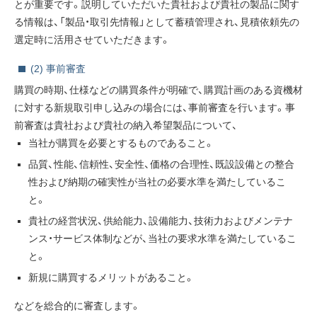
とが重要です。説明していただいた貴社および貴社の製品に関す
る情報は、「製品・取引先情報」として蓄積管理され、見積依頼先の
選定時に活用させていただきます。
お問い合わせ
English
(2) 事前審査
購買の時期、仕様などの購買条件が明確で、購買計画のある資機材
に対する新規取引申し込みの場合には、事前審査を行います。事
前審査は貴社および貴社の納入希望製品について、
当社が購買を必要とするものであること。
品質、性能、信頼性、安全性、価格の合理性、既設設備との整合
性および納期の確実性が当社の必要水準を満たしているこ
と。
貴社の経営状況、供給能力、設備能力、技術力およびメンテナ
ンス・サービス体制などが、当社の要求水準を満たしているこ
と。
新規に購買するメリットがあること。
などを総合的に審査します。