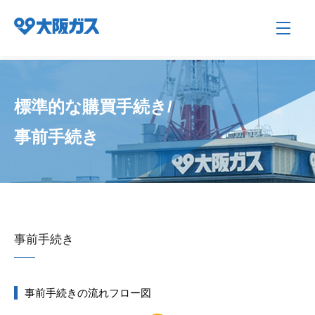
標準的な購買手続き/
企業情報TOP
事前手続き
企業/グループについて
社会貢献
事前手続き
技術開発
事前手続きの流れフロー図
サステナビリティ