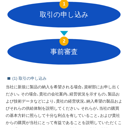
1
取引の申し込み
IR情報
採用情報
2
事前審査
プレスリリース
(1) 取引の申し込み
企業情報
当社に新規に製品の納入を希望される場合、資材部にお申し出く
ださい。その場合、貴社の会社案内、経営状況を示すもの、製品お
ご家庭のお客さま
よび技術データなどにより、貴社の経営状況、納入希望の製品およ
びそれらの供給体制を説明してください。それらが、当社の購買
業務用・産業用のお客さま
の基本方針に照らして十分な利点を有していること、および貴社
からの購買が当社にとって有益であることを説明していただくこ