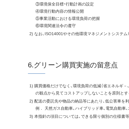
③環境保全目標・行動計画の設定
④環境行動内容の情報公開
⑤事業活動における環境負荷の把握
⑥環境関連法令の遵守
なお、ISO14001やその他環境マネジメントシステ
6.グリーン購買実施の留意点
購買価格だけでなく、環境負荷の低減（省エネルギ－
の観点から見てコストアップしないことを原則とす
配送の委託先や物品の納品等にあたり、低公害車を
例． 天然ガス自動車、ハイブリッド車、電気自動車
本指針の項目については、できる限り個別の仕様書