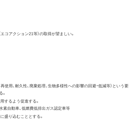
ム（エコアクション21等）の取得が望ましい。
、再使用、耐久性、廃棄処理、生物多様性への影響の回避・低減等）という要
る。
利用するよう促進する。
、水素自動車、低燃費低排出ガス認定車等
等に盛り込むこととする。