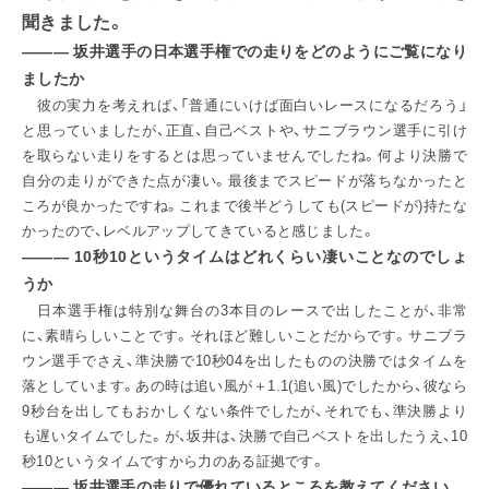
聞きました。
――― 坂井選手の日本選手権での走りをどのようにご覧になり
IR情報
ましたか
彼の実力を考えれば、「普通にいけば面白いレースになるだろう」
と思っていましたが、正直、自己ベストや、サニブラウン選手に引け
採用情報
を取らない走りをするとは思っていませんでしたね。何より決勝で
自分の走りができた点が凄い。最後までスピードが落ちなかったと
ころが良かったですね。これまで後半どうしても(スピードが)持たな
プレスリリース
かったので、レベルアップしてきていると感じました。
――― 10秒10というタイムはどれくらい凄いことなのでしょ
うか
日本選手権は特別な舞台の3本目のレースで出したことが、非常
企業情報
に、素晴らしいことです。それほど難しいことだからです。サニブラ
ウン選手でさえ、準決勝で10秒04を出したものの決勝ではタイムを
ご家庭のお客さま
落としています。あの時は追い風が＋1.1(追い風)でしたから、彼なら
9秒台を出してもおかしくない条件でしたが、それでも、準決勝より
業務用・産業用のお客さま
も遅いタイムでした。が、坂井は、決勝で自己ベストを出したうえ、10
秒10というタイムですから力のある証拠です。
――― 坂井選手の走りで優れているところを教えてください