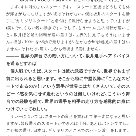
まず、キレ味のよいスタートです。 スタート直後はどうしても体
が浮きがちになりますが、彼はそれがない。僕は坂井のスタートを勝
お問い合わせ
English
手に“カミソリスタート”と名付けて流行らせようと思っていますが
(笑)、それくらい鋭い動きです。そして、もう一つ。足の回転が速いこ
と。坂井ほど足の回転が速い選手は、世界的に見てもそうはいませ
ん。彼は、100ｍを53歩で走りますが、なかなか50歩越えの選手はい
ません。それだけ、速く、しかも最後まで崩れません。
――― 世界の舞台での戦い方について、坂井選手へアドバイス
を送るとすれば
個人戦でいえば、スタートは彼の武器ですから、世界でもまず
前に出られると思います。そこから特に中盤以降に「こんなスピ
ードで走るのか！」という選手が世界にはたくさんいて、そのス
ピード感を気にせず走れというのは難しいけれど、こういう舞
台での経験を経て、世界の選手を相手の走り方を感覚的に身に
つけていって欲しい。
リレーについては、スタートの良さを買われて第一走になると思い
ますが、普段通りのスタートができれば十分。あとはバトンですね。
ご存知の通り、日本は、ギリギリのところでのバトン渡しをします。