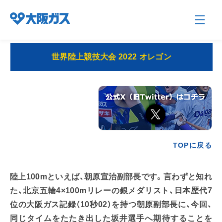
世界陸上競技大会 2022 オレゴン
企業情報TOP
企業/グループについて
TOPに戻る
社会貢献
陸上100mといえば、朝原宣治副部長です。言わずと知れ
技術開発
た、北京五輪4×100mリレーの銀メダリスト、日本歴代7
位の大阪ガス記録（10秒02）を持つ朝原副部長に、今回、
サステナビリティ
同じタイムをたたき出した坂井選手へ期待することを