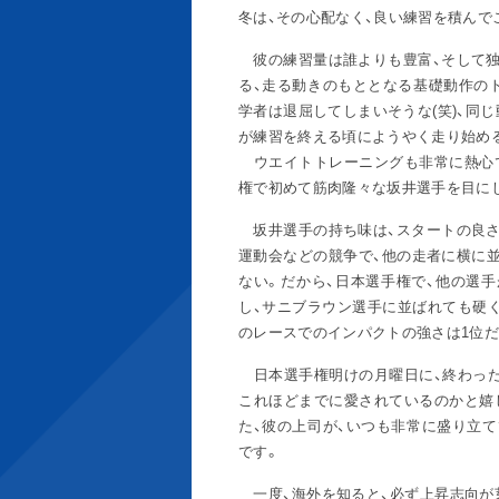
冬は、その心配なく、良い練習を積んで
彼の練習量は誰よりも豊富、そして独
る、走る動きのもととなる基礎動作の
学者は退屈してしまいそうな(笑)、同
が練習を終える頃にようやく走り始め
ウエイトトレーニングも非常に熱心で
権で初めて筋肉隆々な坂井選手を目にし
坂井選手の持ち味は、スタートの良さ
運動会などの競争で、他の走者に横に
ない。だから、日本選手権で、他の選
し、サニブラウン選手に並ばれても硬く
のレースでのインパクトの強さは1位だ
日本選手権明けの月曜日に、終わった
これほどまでに愛されているのかと嬉
た、彼の上司が、いつも非常に盛り立
です。
一度、海外を知ると、必ず上昇志向が