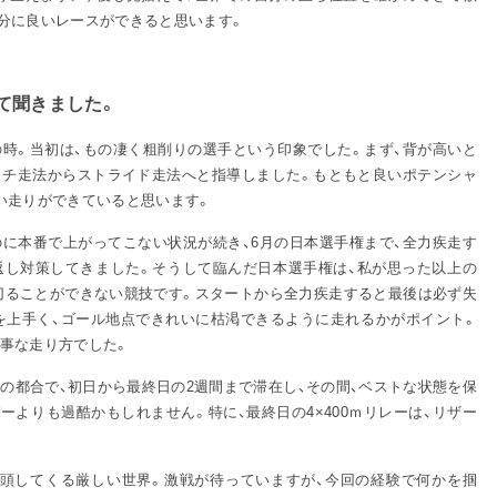
分に良いレースができると思います。
て聞きました。
時。当初は、もの凄く粗削りの選手という印象でした。まず、背が高いと
ッチ走法からストライド走法へと指導しました。もともと良いポテンシャ
い走りができていると思います。
に本番で上がってこない状況が続き、6月の日本選手権まで、全力疾走す
返し対策してきました。そうして臨んだ日本選手権は、私が思った以上の
り切ることができない競技です。スタートから全力疾走すると最後は必ず失
を上手く、ゴール地点できれいに枯渇できるように走れるかがポイント。
事な走り方でした。
の都合で、初日から最終日の2週間まで滞在し、その間、ベストな状態を保
ーよりも過酷かもしれません。特に、最終日の4×400ｍリレーは、リザー
。
頭してくる厳しい世界。激戦が待っていますが、今回の経験で何かを掴