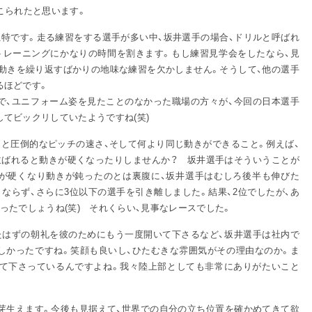
こられたと思います。
特です。走る練習をする選手が多い中、坂井選手の場合、ドリルと呼ばれ
トレーニングにかなりの時間を割きます。もし練習見学会をしたなら、見
じ動きを繰り返すばかりの地味な練習を欠かしません。そうして、他の選手
るほどです。
、ユニフォーム姿を見たことのなかった職場の方々が、今回の日本選手
てビックリしていたようですね(笑)
と圧倒的なピッチの速さ、そして何より同じ動きができること。例えば、
並ばれると動きが硬くなったりしませんか？ 坂井選手はそういうことが
手が硬くなり動きが鈍ったのとは裏腹に、坂井選手はむしろ後半も伸びた
ならず、さらに3位以下の選手を引き離しました。結果、2位でしたが、あ
ったでしょうね(笑) それくらい、見事なレースでした。
はずの朝礼を彼のためにもう一度開いて下さるなど、坂井選手は社内で
しかったですね。笑顔も良いし、ひたむきな雰囲気がその理由なのか。ま
てて下さっているんですよね。我々陸上部としても非常にありがたいこと
芽生えます。今後も見据えて、世界での自分の立ち位置を確かめてきて欲