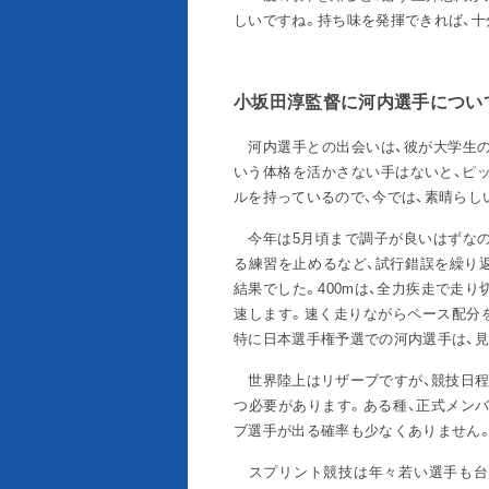
しいですね。持ち味を発揮できれば、十
小坂田淳監督に河内選手につい
河内選手との出会いは、彼が大学生の
いう体格を活かさない手はないと、ピ
ルを持っているので、今では、素晴らし
今年は5月頃まで調子が良いはずなの
る練習を止めるなど、試行錯誤を繰り
結果でした。400mは、全力疾走で走
速します。速く走りながらペース配分
特に日本選手権予選での河内選手は、見
世界陸上はリザーブですが、競技日程
つ必要があります。ある種、正式メンバ
ブ選手が出る確率も少なくありません
スプリント競技は年々若い選手も台