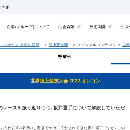
客さま
企業/グループについて
社会貢献
技術開発
サス
ス スポーツ・文化の活動
>
陸上競技部
>
スペシャルコンテンツ
>
世界
世界陸上競技大会 2022 オレゴン
でのレースを振り返りつつ、坂井選手について解説していただ
。入社以来、練習のし過ぎでケガに泣かされてきた坂井選手ですが、この