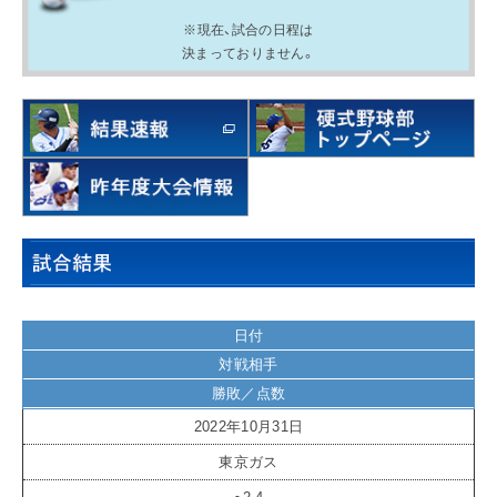
※現在、試合の日程は
決まっておりません。
IR情報
採用情報
プレスリリース
企業情報
日付
対戦相手
ご家庭のお客さま
勝敗／点数
2022年10月31日
業務用・産業用のお客さま
東京ガス