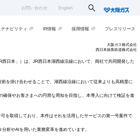
お問い合わせ
English
ステナビリティ
IR情報
採用情報
プレスリリース
2022年6月15日
大阪ガス株式会社
西日本旅客鉄道株式会社
R西日本」）は、JR西日本湖西線沿線において、両社で共同開発した
発技術を掛け合わせることで、湖西線沿線において従来よりも高精度に
の確保やお客さまへの円滑な周知を目指し、本導入に向けて検証を進
の許可を取得しており、本件はそれを活用したサービスの第一号案件で
タ分析やAIを用いた業務変革を進めています。