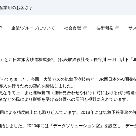
産業用のお客さま
P
企業/グループについて
社会貢献
技術開発
サ
に高精度な強風予測システムを試験導入。
）と西日本旅客鉄道株式会社（代表取締役社長：長谷川 一明、以下「J
行ってきました。今回、大阪ガスの気象予測技術と、JR西日本のAI開
導入を行うための契約を締結しました。
更なる向上、また運転規制（運転見合わせや徐行）時における代行輸送
者などの風により影響を受ける分野への展開も視野に入れています。
活用による精度向上にも取り組んでいます。2018年には気象予報業務
開始しました。2020年には「データソリューション室」を設立し、デー