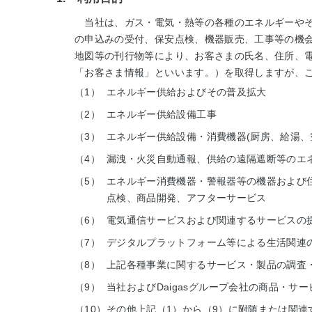
当社は、ガス・電気・熱等の各種のエネルギーやそ
の申込みの受付、保安点検、機器販売、工事等の機
地図等の刊行物等により、お客さまの氏名、住所、
「お客さま情報」といいます。）を取得しますが、
（1）
エネルギー供給およびその普及拡大
（2）
エネルギー供給設備工事
（3）
エネルギー供給設備・消費機器(厨房、給湯、
（4）
漏洩・火災自動通報、供給の遠隔遮断等のエ
（5）
エネルギー消費機器・警報器等の機器および
点検、商品開発、アフターサービス
（6）
電気通信サービスおよび関連するサービスの
（7）
デジタルプラットフォーム等による生活関連
（8）
上記各種事業に関するサービス・製品の調査
（9）
当社およびDaigasグループ会社の商品・サ
（10）
その他上記（1）から（9）に附随または関連