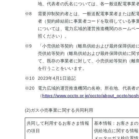
地、代表者の氏名については、各一般送配電事業
※8
需要抑制契約者とは、一般送配電事業者または配
者（契約締結前に事業者コードを取得している事
については、電力広域的運営推進機関のホームペー
照ください）。
※9
「小売供給等契約（離島供給および最終保障供給
売供給等契約（離島供給および最終保障供給に関
て、既存の事業者に対して、小売供給等契約（離
を行うことをいいます。
※10
2023年4月1日追記
※20
電力広域的運営推進機関の名称、所在地、代表者
（
https://www.occto.or.jp/occto/about_occto/soshi
(2)ガス小売事業に関する共同利用
共同して利用するお客さま情報
基本情報：お客さまの
の項目
供給地点に関する情報
メーターガス栓位置情