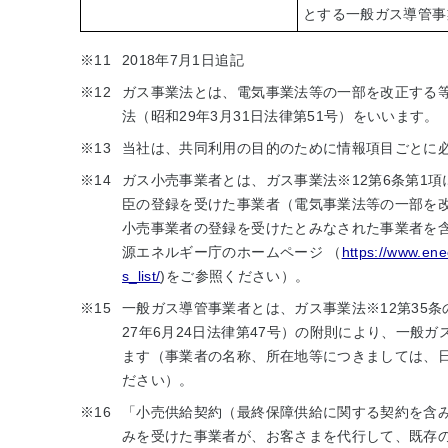
とする一般ガス導管事
※11
2018年7月1日追記
※12
ガス事業法とは、電気事業法等の一部を改正する等の
法（昭和29年3月31日法律第51号）をいいます。
※13
当社は、共同利用の目的のために情報項目ごとに
※14
ガス小売事業者とは、ガス事業法
※12
第6条第1
臣の登録を受けた事業者（電気事業法等の一部を改
小売事業者の登録を受けたとみなされた事業者を
源エネルギー庁のホームページ （
https://www.enec
s_list/
)をご参照ください）。
※15
一般ガス導管事業者とは、ガス事業法
※12
第35
27年6月24日法律第47号）の附則により、一
ます（事業者の名称、所在地等につきましては、日
ださい）。
※16
「小売供給契約（最終保障供給に関する契約を含
みを受けた事業者が、お客さまを代行して、既存