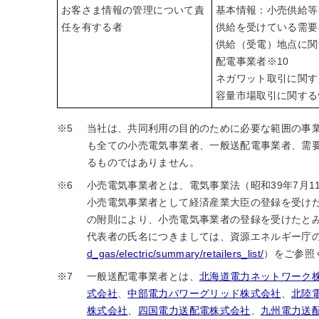
お客さま情報の管理について責
基本情報：小売供給等
任を有する者
供給を受けている需要
供給（受電）地点に関
配電事業者
※10
ネガワット取引に関す
容量市場取引に関する
※5
当社は、共同利用の目的のために必要な範囲の事
も全ての小売電気事業者、一般送配電事業者、需
るものではありません。
※6
小売電気事業者とは、電気事業法（昭和39年7月1
小売電気事業者として経済産業大臣の登録を受けた
の附則により、小売電気事業者の登録を受けたと
代表者の氏名につきましては、資源エネルギー庁
d_gas/electric/summary/retailers_list/
）をご参照
※7
一般送配電事業者とは、
北海道電力ネットワーク
式会社
、
中部電力パワーグリッド株式会社
、
北陸
株式会社
、
四国電力送配電株式会社
、
九州電力送