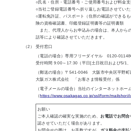
○氏名・住所・電話番号・ご使用番号および料金
○当社ご登録電話番号へ折り返しお電話させていた
○運転免許証、パスポート（住所の確認ができる
険の資格確認書、印鑑登録証明書等の証明書類
また、代理人からお申込みの場合は、本人からの
話等により確認させていただきます。
（2）
受付窓口
（電話の場合）専用フリーダイヤル 0120-01148
受付時間 9:00～17:30（平日[土日祝日および5/1、1
（郵送の場合）〒541-0046 大阪市中央区平野町
大阪ガス株式会社 「お客さま情報受付」係
（電子メールの場合）当社のインターネットホー
（
https://www.osakagas.co.jp/ssl/form/mailshori/
お願い
ご本人確認の確実な実施のため、
お電話でお問合
認させていただく場合があります。
お問合せの際は、お手数ですが、
ガス料金の支払