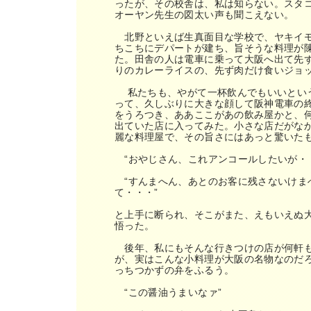
ったが、その校舎は、私は知らない。スタ
オーヤン先生の図太い声も聞こえない。
北野といえば生真面目な学校で、ヤキイモ
IR情報
ちこちにデパートが建ち、旨そうな料理が
た。田舎の人は電車に乗って大阪へ出て先
りのカレーライスの、先ず肉だけ食いジョ
採用情報
私たちも、やがて一杯飲んでもいいとい
って、久しぶりに大きな顔して阪神電車の
をうろつき、ああここがあの飲み屋かと、
出ていた店に入ってみた。小さな店だがな
プレスリリース
麗な料理屋で、その旨さにはあっと驚いた
“おやじさん、これアンコールしたいが・
“すんまへん、あとのお客に残さないけま
て・・・”
と上手に断られ、そこがまた、えもいえぬ
悟った。
ご
後年、私にもそんな行きつけの店が何軒
が、実はこんな小料理が大阪の名物なのだ
っちつかずの弁をふるう。
業務
“この醤油うまいなァ”