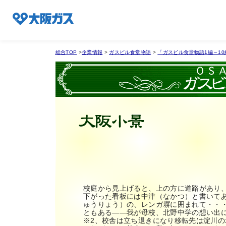
総合TOP
>
企業情報
>
ガスビル食堂物語
>
「ガスビル食堂物語1編～10
企業情報TOP
企業/グループについて
社会貢献
技術開発
校庭から見上げると、上の方に道路があり
下がった看板には中津（なかつ）と書いてあ
ゅうりょう）の、レンガ塀に囲まれて・・・
ともある――我が母校、北野中学の想い出
※2
、校舎は立ち退きになり移転先は淀川の
サステナビリティ