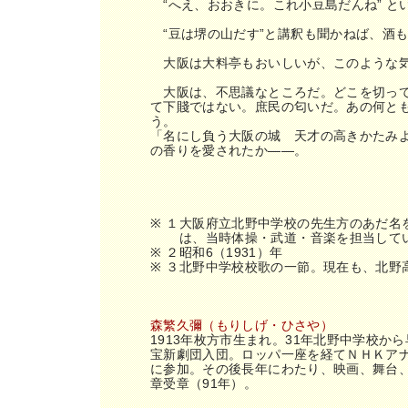
“へえ、おおきに。これ小豆島だんね” と
“豆は堺の山だす”と講釈も聞かねば、酒
お問
大阪は大料亭もおいしいが、このような気
大阪は、不思議なところだ。どこを切って
て下賤ではない。庶民の匂いだ。あの何と
う。
「名にし負う大阪の城 天才の高きかたみ
の香りを愛されたか――。
※ １
大阪府立北野中学校の先生方のあだ名
は、当時体操・武道・音楽を担当して
※ ２
昭和6（1931）年
※ ３
北野中学校校歌の一節。現在も、北野
森繁久彌（もりしげ・ひさや）
1913年枚方市生まれ。31年北野中学校か
宝新劇団入団。ロッパ一座を経てＮＨＫア
に参加。その後長年にわたり、映画、舞台、
章受章（91年）。