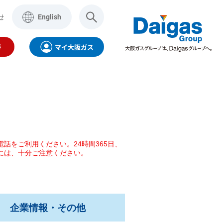
せ
English
時
マイ大阪ガス
話をご利用ください。24時間365日、
には、十分ご注意ください。
製品・サービス
aigasグループ
インターネット
企業情報・その他