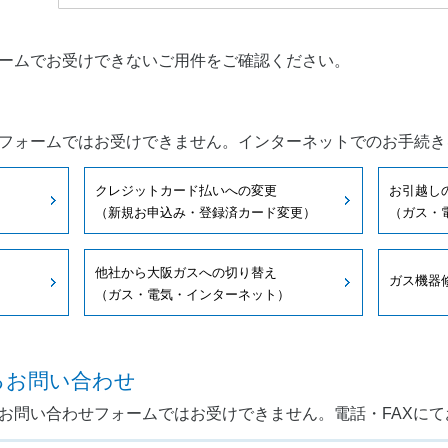
カーボンニュートラルへの挑戦
サステナ
ーション
ビス
修理のお申込み
導入事例
ームでお受けできないご用件をご確認ください。
採用情報
プレスリ
よくあるご質問
お近くの
『e-メタン』プロモーションサイト
Daiga
フォームではお受けできません。インターネットでのお手続き
創業12
住宅関連企業さま向け
営業支援サイト
クレジットカード払いへの変更
お引越し
（ガスサポくん）
（新規お申込み・登録済カード変更）
（ガス・
他社から大阪ガスへの切り替え
ガス機器
（ガス・電気・インターネット）
るお問い合わせ
お問い合わせフォームではお受けできません。電話・FAXに