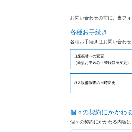
技術開発
業種別ソリュ
商品・サー
お問い合わせの前に、当フォ
社会貢献
各種お手続き
お手続き一覧
株式・株主情報
各種お手続きはお問い合わせ
ショールーム
口座振替への変更
（新規お申込み・登録口座変更）
ガス設備調査の日時変更
個々の契約にかかわ
個々の契約にかかわる内容は