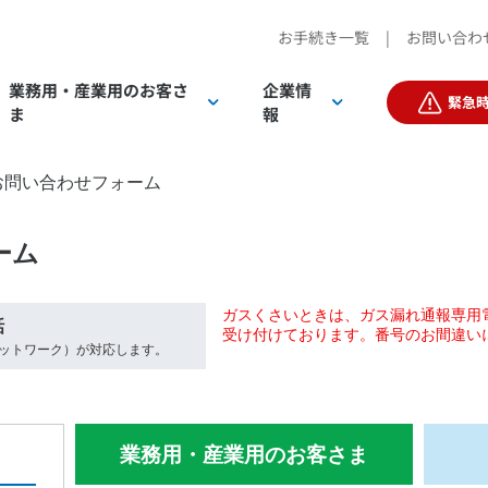
お手続き一覧
|
お問い合わ
業務用・産業用の
お客さ
企業情
緊急
ま
報
お問い合わせフォーム
客さまTOP
客さまTOP
ーム
ガスくさいときは、ガス漏れ通報専用電
話
受け付けております。番号のお間違い
ットワーク）が対応します。
IR情報
電気
電気
D
業務用・産業用のお客さま