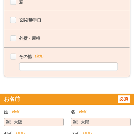
窓
玄関/勝手口
外壁・屋根
その他
（全角）
お名前
姓
名
（全角）
（全角）
セイ
メイ
（全角）
（全角）