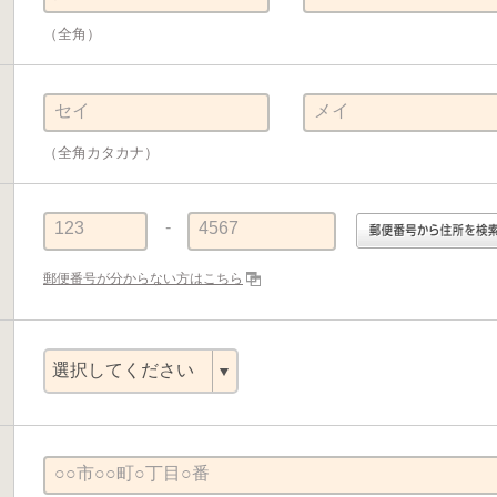
（全角）
セイ
メイ
（全角カタカナ）
-
123
4567
郵便番号が分からない方はこちら
○○市○○町○丁目○番