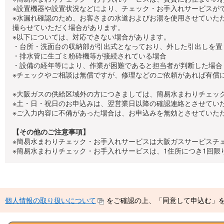
※設置機器や設置状況などにより、チェック・お手入れサービスが
※水漏れ確認のため、お客さまの水道およびお湯を使用させていた
撮らせていただく場合があります。
※以下については、対応できない場合があります。
・台所・洗面台の収納部が引出式となっており、外した引出しを置
・排水管に生ゴミ粉砕機等が接続されている場合
・設備の経年等により、作業が困難であると担当者が判断した場合
※チェックやご相談は無償ですが、修理などのご依頼があれば有償
※大阪ガスの供給区域外の方につきましては、簡易水まわりチェッ
※土・日・祝日のお申込みは、翌営業日以降の確認連絡とさせてい
※ご入力内容に不備があった場合は、お申込みを無効とさせていた
【その他のご注意事項】
※簡易水まわりチェック・お手入れサービスは大阪ガスサービスチ
※簡易水まわりチェック・お手入れサービスは、1住所につき1回
個人情報の取り扱いについて
をご確認の上、「同意して申込む」