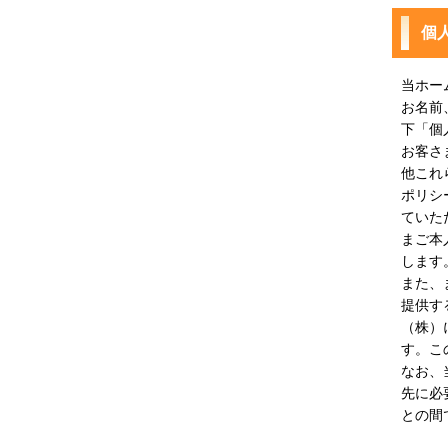
個
当ホー
お名前
下「個
お客さ
他これ
ポリシ
ていた
まご本
します
また、
提供す
（株）
す。こ
なお、
先に必
との間