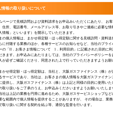
人情報の取り扱いについて
ムページで見積訪問および資料請求をお申込みいただくにあたり、 お客
、住所、電話番号、メールアドレス等、お取り引きやご連絡に必要な情
人情報」といいます）を開示していただきます。
まの個人情報は、まかせ得定額・ほっ得定額に関する見積訪問・資料送
らに付随する業務のほか、各種サービスのお知らせなど、当社のプライ
ーの「II．お客さま情報について 1．利用目的」に記載された目的に利
だきます。お申込みにあたりましては、当社のプライバシーポリシーを
人が必ずご確認くださり、同意された上で行っていただきますようお願
。
まかせ得定額・ほっ得定額は、当社と、大阪ガスファイナンス（株）が
るサービスであり、当社は、お客さまの個人情報を大阪ガスファイナン
に提供し、大阪ガスファイナンス（株）は上記と同様の目的に使用いた
の取り扱いをご了承のうえ、お申込みくださいますようお願いいたしま
当社は上記の業務を円滑に進めるため、大阪ガスサービスショップなど
要な範囲内で個人情報を提供することがありますが、 その場合は、業務
で取り扱いに関する契約を結ぶ等、適切な監督を行います。