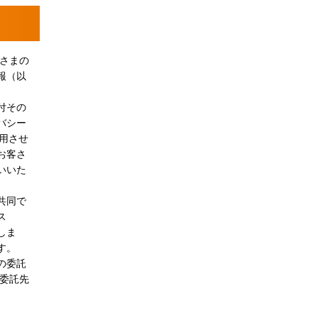
さまの
報（以
付その
バシー
用させ
お客さ
いいた
共同で
ス
しま
す。
の委託
委託先