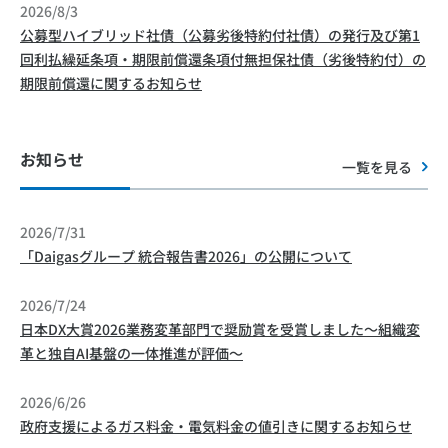
2026/8/3
公募型ハイブリッド社債（公募劣後特約付社債）の発行及び第1
回利払繰延条項・期限前償還条項付無担保社債（劣後特約付）の
期限前償還に関するお知らせ
お知らせ
一覧を見る
2026/7/31
「Daigasグループ 統合報告書2026」の公開について
2026/7/24
日本DX大賞2026業務変革部門で奨励賞を受賞しました～組織変
革と独自AI基盤の一体推進が評価～
2026/6/26
政府支援によるガス料金・電気料金の値引きに関するお知らせ