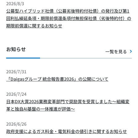
2026/8/3
公募型ハイブリッド社債（公募劣後特約付社債）の発行及び第1
回利払繰延条項・期限前償還条項付無担保社債（劣後特約付）の
期限前償還に関するお知らせ
お知らせ
一覧を見る
2026/7/31
「Daigasグループ 統合報告書2026」の公開について
2026/7/24
日本DX大賞2026業務変革部門で奨励賞を受賞しました～組織変
革と独自AI基盤の一体推進が評価～
2026/6/26
政府支援によるガス料金・電気料金の値引きに関するお知らせ